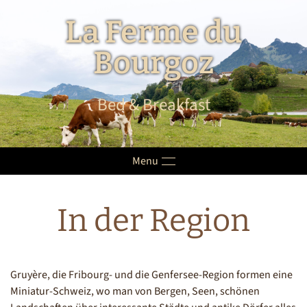
La Ferme du
Skip to main content
Bourgoz
Bed & Breakfast
Menu
In der Region
Gruyère, die Fribourg- und die Genfersee-Region formen eine
Miniatur-Schweiz, wo man von Bergen, Seen, schönen