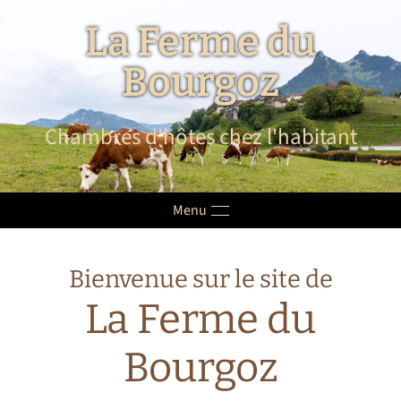
La Ferme du
Accéder au contenu principal
Bourgoz
Chambres d'hôtes chez l'habitant
Menu
Bienvenue sur le site de
La Ferme du
Bourgoz